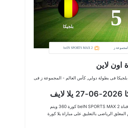
5
بلجيكا
المجموعة ز
beIN SPORTS MAX 2
ة اون لاين
نادى نيوزيلندا و نادي بلجيكا فى بطولة دولي, كأس العالم - المجموعة ز فى
يف
في العارضة تنقل أحداث المباراة في الوطن العربي فضائيا على قناة beIN SPORTS MAX 2 كورة 360 ويتم
لمعلق الرياضى بالتعليق على مباراة يلا كورة