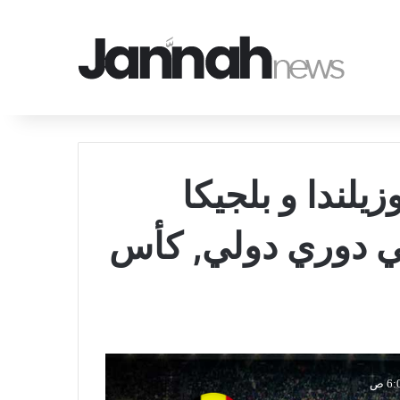
يلندا و بلجيكا
يخ 2026-06-27 في دوري دولي, كأس
6 ص