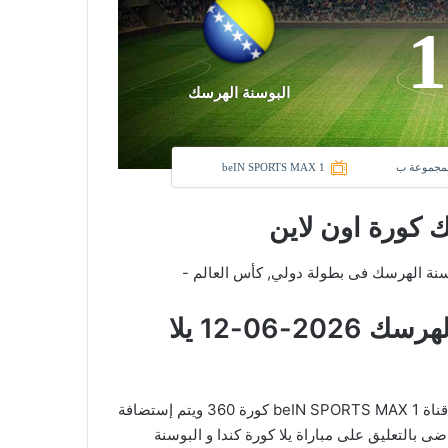
1
البوسنة الهرسك
المجموعة ب
beIN SPORTS MAX 1
ك كورة اون لاين
ادى كندا و نادي البوسنة الهرسك فى بطولة دولي, كأس العالم -
معلومات عن مباراة كندا و البوسنة الهرسك 2026-06-12 يلا
في العارضة تنقل أحداث المباراة في الوطن العربي فضائيا على قناة beIN SPORTS MAX 1 كورة 360 ويتم إستضافة
اضى بالتعليق على مباراة يلا كورة كندا و البوسنة