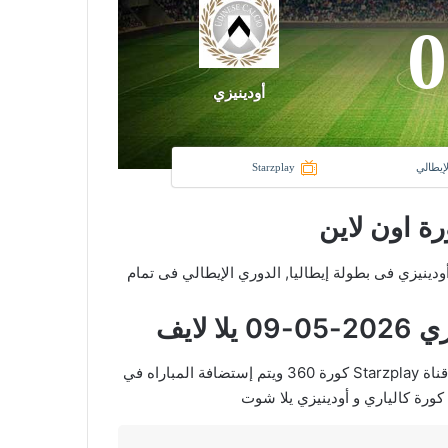
0
أودينيزي
لإيطالي
Starzplay
رة اون لاين
نادى كالياري و نادي أودينيزي فى بطولة إيطاليا, الدوري الإيطالي فى تمام
لايف
في العارضة تنقل أحداث المباراة في الوطن العربي فضائيا على قناة Starzplay كورة 360 ويتم إستضافة المباراه في
كورة كالياري و أودينيزي يلا شوت