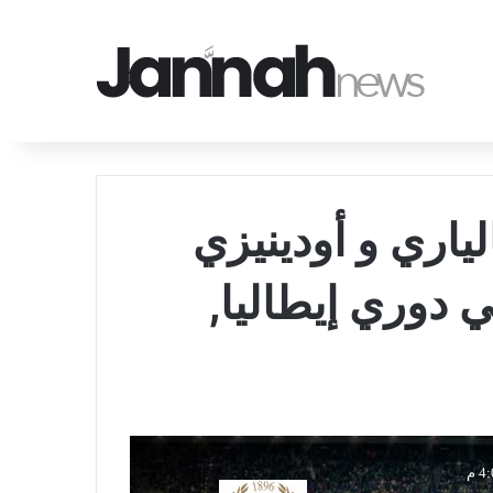
ياري و أودينيزي
يخ 2026-05-09 في دوري إيطاليا,
4 م