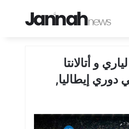
اري و أتالانتا
خ 2026-04-27 في دوري إيطاليا,
7: م