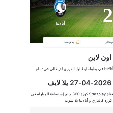
2
أتالانتا
لإيطالي
Starzplay
 اون لاين
دى كالياري و نادي أتالانتا فى بطولة إيطاليا, الدوري الإيطالي فى تمام
في العارضة تنقل أحداث المباراة في الوطن العربي فضائيا على قناة Starzplay كورة 360 ويتم إستضافة المباراه في
ورة كالياري و أتالانتا يلا شوت