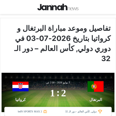
تفاصيل وموعد مباراة البرتغال و
كرواتيا بتاريخ 2026-07-03 في
دوري دولي, كأس العالم – دور الـ
32
3 يوليو 2026
-
2:00 ص
1
:
2
البرتغال
كرواتيا
دولي, كأس العالم - دور الـ 32
beIN SPORTS MAX 2