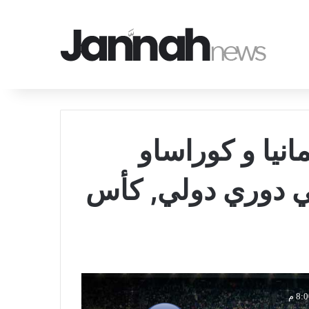
انيا و كوراساو
يخ 2026-06-14 في دوري دولي, كأس
8: م