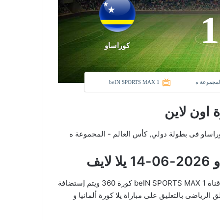
1
كوراساو
المجموعة ه
beIN SPORTS MAX 1
ة اون لاين
نادى ألمانيا و نادي كوراساو فى بطولة دولي, كأس العالم - المجموعة ه
يف
في العارضة تنقل أحداث المباراة في الوطن العربي فضائيا على قناة beIN SPORTS MAX 1 كورة 360 ويتم إستضافة
الرياضى بالتعليق على مباراة يلا كورة ألمانيا و