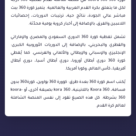
كورة 360 Koora 360 هي منصة شاملة تقدم تغطية 360 درجة
لكل ما يتعلق بكرة القدم العربية والعالمية. يتميز كورة 360 ببث
مباشر عالي الجودة، نتائج حية، ترتيبات الدوريات، إحصائيات
اللاعبين والفرق، بالإضافة إلى أخبار كروية يومية محدّثة.
تشمل تغطية كورة 360 الدوري السعودي والمصري والإماراتي
والقطري والبحريني، بالإضافة إلى الدوريات الأوروبية الكبرى:
الإنجليزي والإسباني والإيطالي والألماني والفرنسي. كما يُغطي
كورة 360 دوري أبطال أوروبا، دوري أبطال آسيا، دوري أبطال
أفريقيا، كأس العالم، وكوبا أمريكا.
يُكتب اسم كورة 360 بعدة طرق: كوورة 360 بواوين، كورة360 بدون
مسافة، Koora 360 باللاتينية، kora 360 بصيغة أخرى، أو koora-
360 بشرطة. كل هذه الصيغ تقود إلى نفس المنصة الشاملة
لعالم كرة القدم.