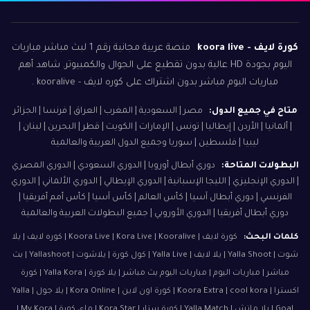
كورة لايف - koora live
منصة عربية مجانية رقم 1 لبث مباشر مباريات
اليوم بجودة HD عالية بدون تقطيع على الجوال والكمبيوتر. شاهد أهم
مباريات اليوم مباشر بدون اشتراك على كوره لايف - kooralive .
متاح في جميع الدول:
مصر | السعودية | المغرب | العراق | فرنسا | الجزائر
| ألمانيا | الأردن | إيطاليا | تونس | الإمارات | الكويت | قطر | البحرين | لبنان |
ليبيا | فلسطين | سوريا وجميع الدول العربية والعالمية
البطولات المتاحة:
دوري أبطال أوروبا | الدوري السعودي | الدوري المصري
| الدوري الإنجليزي | الليجا الإسبانية | الدوري الإيطالي | الدوري الألماني | الدوري
الفرنسي | دوري أبطال آسيا | كأس العالم | كأس آسيا | كأس أمم أفريقيا |
دوري أبطال أفريقيا | الدوري الأوروبي | جميع البطولات العربية والعالمية
كلمات البحث:
كورة لايف | Koora Live | Kora Live | Kooralive | كوره لايف | يلا
شوت | Yalla Shoot | يلا لايف | Yalla Live | كول كورة | يلاشوت | Yallashoot | بث
مباشر | مباريات اليوم | مباريات اليوم بث مباشر | يلا كورة | Yalla Kora | كورة
اكسترا | Koora Extra | cool kora | كورة اون لاين | Kora Online | يلا جول | Yalla
Goal | يلا ماتش | Yalla Match | كورة ستار | Kora Star | ماي كورة | My Kora |