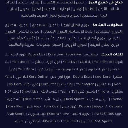
متاح في جميع الدول:
مصر | السعودية | المغرب | العراق | فرنسا | الجزائر
| ألمانيا | الأردن | إيطاليا | تونس | الإمارات | الكويت | قطر | البحرين | لبنان |
ليبيا | فلسطين | سوريا وجميع الدول العربية والعالمية
البطولات المتاحة:
دوري أبطال أوروبا | الدوري السعودي | الدوري المصري
| الدوري الإنجليزي | الليجا الإسبانية | الدوري الإيطالي | الدوري الألماني | الدوري
الفرنسي | دوري أبطال آسيا | كأس العالم | كأس آسيا | كأس أمم أفريقيا |
دوري أبطال أفريقيا | الدوري الأوروبي | جميع البطولات العربية والعالمية
كلمات البحث:
كورة لايف | Koora Live | Kora Live | Kooralive | كوره لايف | يلا
شوت | Yalla Shoot | يلا لايف | Yalla Live | كول كورة | يلاشوت | Yallashoot | بث
مباشر | مباريات اليوم | مباريات اليوم بث مباشر | يلا كورة | Yalla Kora | كورة
اكسترا | Koora Extra | cool kora | كورة اون لاين | Kora Online | يلا جول | Yalla
Goal | يلا ماتش | Yalla Match | كورة ستار | Kora Star | ماي كورة | My Kora |
فيلكورة | Filkora | ياسين تيفي | Yacine TV | شوت لايف | Shoot Live | لايف HD7
| Livehd7 | بي إن سبورت | beIN Sports | بي إن ماتش | Bein Match | الأسطورة |
Al Ostoura | كوورة | Kooora | كورة جول | Kora Goal | كورة بلس | Kora Plus |
كورة 365 | Kora 365 | كورة 4 لايف | Koora 4 Live | عرب سبورت | Arab Sport |
SSC Sports | الكأس | AlKass | On Time Sports | أبوظبي الرياضية