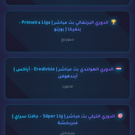
الدوري البرتغالي بث مباشر | Primeira Liga -
بنفيكا | بورتو
سبورتنغ
الدوري الهولندي بث مباشر | Eredivisie - أياكس |
آيندهوفن
فاينورد
الدوري التركي بث مباشر | Süper Lig - جالاتا سراي |
فنربخشة
بشكتاش