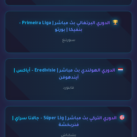
الدوري البرتغالي بث مباشر | Primeira Liga -
بنفيكا | بورتو
سبورتنغ
الدوري الهولندي بث مباشر | Eredivisie - أياكس |
آيندهوفن
فاينورد
الدوري التركي بث مباشر | Süper Lig - جالاتا سراي |
فنربخشة
بشكتاش