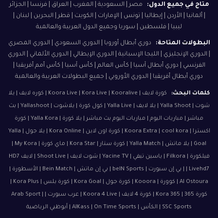
متاح في جميع الدول:
مصر | السعودية | المغرب | العراق | فرنسا | الجزائر
| ألمانيا | الأردن | إيطاليا | تونس | الإمارات | الكويت | قطر | البحرين | لبنان |
ليبيا | فلسطين | سوريا وجميع الدول العربية والعالمية
البطولات المتاحة:
دوري أبطال أوروبا | الدوري السعودي | الدوري المصري
| الدوري الإنجليزي | الليجا الإسبانية | الدوري الإيطالي | الدوري الألماني | الدوري
الفرنسي | دوري أبطال آسيا | كأس العالم | كأس آسيا | كأس أمم أفريقيا |
دوري أبطال أفريقيا | الدوري الأوروبي | جميع البطولات العربية والعالمية
كلمات البحث:
كورة لايف | Koora Live | Kora Live | Kooralive | كوره لايف | يلا
شوت | Yalla Shoot | يلا لايف | Yalla Live | كول كورة | يلاشوت | Yallashoot | بث
مباشر | مباريات اليوم | مباريات اليوم بث مباشر | يلا كورة | Yalla Kora | كورة
اكسترا | Koora Extra | cool kora | كورة اون لاين | Kora Online | يلا جول | Yalla
Goal | يلا ماتش | Yalla Match | كورة ستار | Kora Star | ماي كورة | My Kora |
فيلكورة | Filkora | ياسين تيفي | Yacine TV | شوت لايف | Shoot Live | لايف HD7
| Livehd7 | بي إن سبورت | beIN Sports | بي إن ماتش | Bein Match | الأسطورة |
Al Ostoura | كوورة | Kooora | كورة جول | Kora Goal | كورة بلس | Kora Plus |
كورة 365 | Kora 365 | كورة 4 لايف | Koora 4 Live | عرب سبورت | Arab Sport |
SSC Sports | الكأس | AlKass | On Time Sports | أبوظبي الرياضية