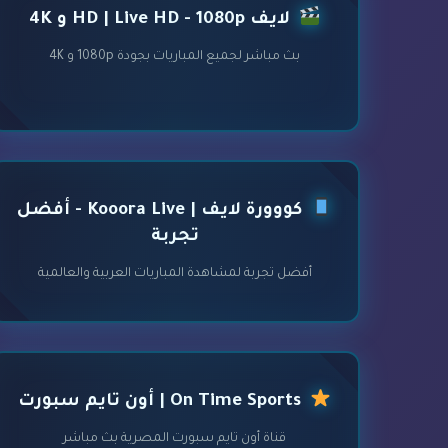
لايف HD | Live HD - 1080p و 4K
بث مباشر لجميع المباريات بجودة 1080p و 4K
كووورة لايف | Kooora Live - أفضل
تجربة
أفضل تجربة لمشاهدة المباريات العربية والعالمية
On Time Sports | أون تايم سبورت
قناة أون تايم سبورت المصرية بث مباشر