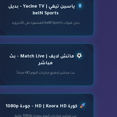
ياسين تيفي | Yacine TV - بديل
beIN Sports
بديل قنوات beIN Sports المشفرة على الأندرويد
ماتش لايف | Match Live - بث
مباشر
بث مباشر لجميع مباريات اليوم HD مجاناً
كورة HD | Koora HD - جودة 1080p
بث مباشر مباريات اليوم بجودة 1080p عالية