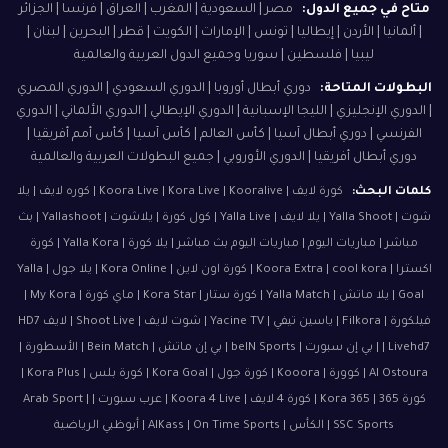
متاح في جميع الدول:
مصر | السعودية | المغرب | العراق | فرنسا | الجزائر
| ألمانيا | الأردن | إيطاليا | تونس | الإمارات | الكويت | قطر | البحرين | لبنان |
ليبيا | فلسطين | سوريا وجميع الدول العربية والعالمية
البطولات المتاحة:
دوري أبطال أوروبا | الدوري السعودي | الدوري المصري
| الدوري الإنجليزي | الليجا الإسبانية | الدوري الإيطالي | الدوري الألماني | الدوري
الفرنسي | دوري أبطال آسيا | كأس العالم | كأس آسيا | كأس أمم أفريقيا |
دوري أبطال أفريقيا | الدوري الأوروبي | جميع البطولات العربية والعالمية
كلمات البحث:
كورة لايف | Koora Live | Kora Live | Kooralive | كوره لايف | يلا
شوت | Yalla Shoot | يلا لايف | Yalla Live | كول كورة | يلاشوت | Yallashoot | بث
مباشر | مباريات اليوم | مباريات اليوم بث مباشر | يلا كورة | Yalla Kora | كورة
اكسترا | Koora Extra | cool kora | كورة اون لاين | Kora Online | يلا جول | Yalla
Goal | يلا ماتش | Yalla Match | كورة ستار | Kora Star | ماي كورة | My Kora |
فيلكورة | Filkora | ياسين تيفي | Yacine TV | شوت لايف | Shoot Live | لايف HD7
| Livehd7 | بي إن سبورت | beIN Sports | بي إن ماتش | Bein Match | الأسطورة |
Al Ostoura | كوورة | Kooora | كورة جول | Kora Goal | كورة بلس | Kora Plus |
كورة 365 | Kora 365 | كورة 4 لايف | Koora 4 Live | عرب سبورت | Arab Sport |
SSC Sports | الكأس | AlKass | On Time Sports | أبوظبي الرياضية