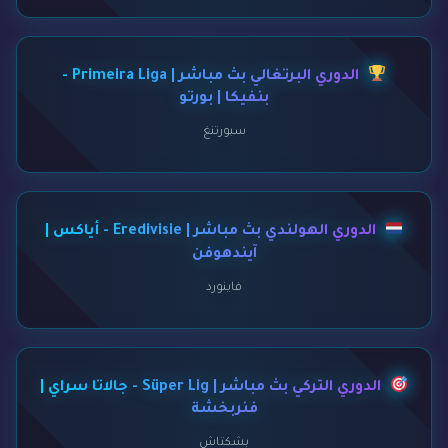
الدوري البرتغالي بث مباشر | Primeira Liga -
بنفيكا | بورتو
سبورتنغ
الدوري الهولندي بث مباشر | Eredivisie - أياكس |
آيندهوفن
فاينورد
الدوري التركي بث مباشر | Süper Lig - جالاتا سراي |
فنربخشة
بشكتاش