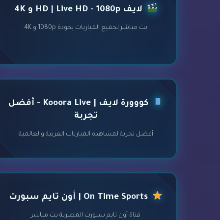
لايف HD | Live HD - 1080p و 4K
بث مباشر لجميع المباريات بجودة 1080p و 4K
كووورة لايف | Kooora Live - أفضل
تجربة
أفضل تجربة لمشاهدة المباريات العربية والعالمية
On Time Sports | أون تايم سبورت
قناة أون تايم سبورت المصرية بث مباشر