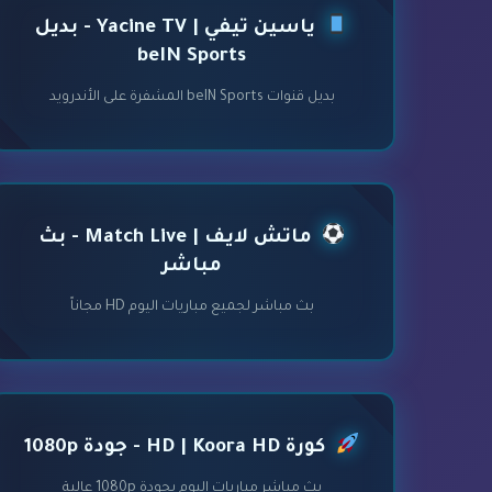
ياسين تيفي | Yacine TV - بديل
beIN Sports
بديل قنوات beIN Sports المشفرة على الأندرويد
ماتش لايف | Match Live - بث
مباشر
بث مباشر لجميع مباريات اليوم HD مجاناً
كورة HD | Koora HD - جودة 1080p
بث مباشر مباريات اليوم بجودة 1080p عالية