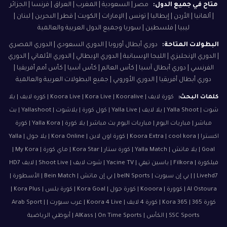
متاح في جميع الدول:
مصر | السعودية | المغرب | العراق | فرنسا | الجزائر
| ألمانيا | الأردن | إيطاليا | تونس | الإمارات | الكويت | قطر | البحرين | لبنان |
ليبيا | فلسطين | سوريا وجميع الدول العربية والعالمية
البطولات المتاحة:
دوري أبطال أوروبا | الدوري السعودي | الدوري المصري
| الدوري الإنجليزي | الليجا الإسبانية | الدوري الإيطالي | الدوري الألماني | الدوري
الفرنسي | دوري أبطال آسيا | كأس العالم | كأس آسيا | كأس أمم أفريقيا |
دوري أبطال أفريقيا | الدوري الأوروبي | جميع البطولات العربية والعالمية
كلمات البحث:
كورة لايف | Koora Live | Kora Live | Kooralive | كوره لايف | يلا
شوت | Yalla Shoot | يلا لايف | Yalla Live | كول كورة | يلاشوت | Yallashoot | بث
مباشر | مباريات اليوم | مباريات اليوم بث مباشر | يلا كورة | Yalla Kora | كورة
اكسترا | Koora Extra | cool kora | كورة اون لاين | Kora Online | يلا جول | Yalla
Goal | يلا ماتش | Yalla Match | كورة ستار | Kora Star | ماي كورة | My Kora |
فيلكورة | Filkora | ياسين تيفي | Yacine TV | شوت لايف | Shoot Live | لايف HD7
| Livehd7 | بي إن سبورت | beIN Sports | بي إن ماتش | Bein Match | الأسطورة |
Al Ostoura | كوورة | Kooora | كورة جول | Kora Goal | كورة بلس | Kora Plus |
كورة 365 | Kora 365 | كورة 4 لايف | Koora 4 Live | عرب سبورت | Arab Sport |
SSC Sports | الكأس | AlKass | On Time Sports | أبوظبي الرياضية