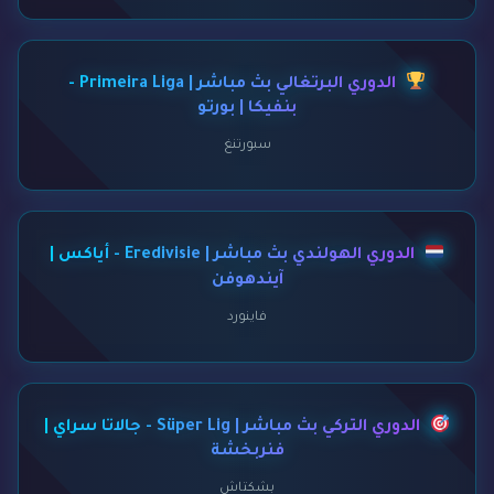
الدوري البرتغالي بث مباشر | Primeira Liga -
بنفيكا | بورتو
سبورتنغ
الدوري الهولندي بث مباشر | Eredivisie - أياكس |
آيندهوفن
فاينورد
الدوري التركي بث مباشر | Süper Lig - جالاتا سراي |
فنربخشة
بشكتاش