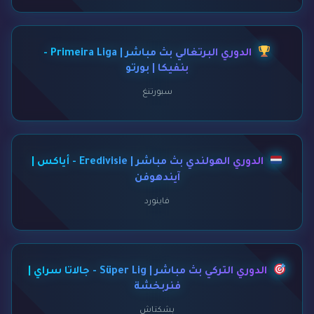
الدوري البرتغالي بث مباشر | Primeira Liga -
بنفيكا | بورتو
سبورتنغ
الدوري الهولندي بث مباشر | Eredivisie - أياكس |
آيندهوفن
فاينورد
الدوري التركي بث مباشر | Süper Lig - جالاتا سراي |
فنربخشة
بشكتاش