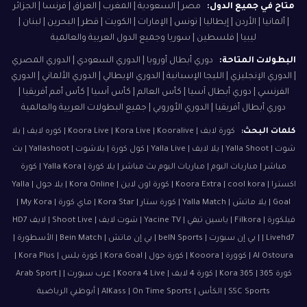
متاح في جميع الدول:
مصر | السعودية | المغرب | العراق | فرنسا | الجزائر
| ألمانيا | الأردن | إيطاليا | تونس | الإمارات | الكويت | قطر | البحرين | لبنان |
ليبيا | فلسطين | سوريا وجميع الدول العربية والعالمية
البطولات المتاحة:
دوري أبطال أوروبا | الدوري السعودي | الدوري المصري
| الدوري الإنجليزي | الليجا الإسبانية | الدوري الإيطالي | الدوري الألماني | الدوري
الفرنسي | دوري أبطال آسيا | كأس العالم | كأس آسيا | كأس أمم أفريقيا |
دوري أبطال أفريقيا | الدوري الأوروبي | جميع البطولات العربية والعالمية
كلمات البحث:
كورة لايف | Koora Live | Kora Live | Kooralive | كوره لايف | يلا
شوت | Yalla Shoot | يلا لايف | Yalla Live | كول كورة | يلاشوت | Yallashoot | بث
مباشر | مباريات اليوم | مباريات اليوم بث مباشر | يلا كورة | Yalla Kora | كورة
اكسترا | Koora Extra | cool kora | كورة اون لاين | Kora Online | يلا جول | Yalla
Goal | يلا ماتش | Yalla Match | كورة ستار | Kora Star | ماي كورة | My Kora |
فيلكورة | Filkora | ياسين تيفي | Yacine TV | شوت لايف | Shoot Live | لايف HD7
| Livehd7 | بي إن سبورت | beIN Sports | بي إن ماتش | Bein Match | الأسطورة |
Al Ostoura | كوورة | Kooora | كورة جول | Kora Goal | كورة بلس | Kora Plus |
كورة 365 | Kora 365 | كورة 4 لايف | Koora 4 Live | عرب سبورت | Arab Sport |
SSC Sports | الكأس | AlKass | On Time Sports | أبوظبي الرياضية