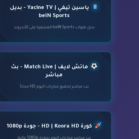
ياسين تيفي | Yacine TV - بديل
beIN Sports
بديل قنوات beIN Sports المشفرة على الأندرويد
ماتش لايف | Match Live - بث
مباشر
بث مباشر لجميع مباريات اليوم HD مجاناً
كورة HD | Koora HD - جودة 1080p
بث مباشر مباريات اليوم بجودة 1080p عالية