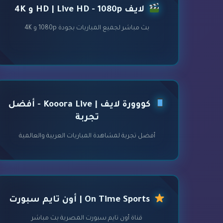
لايف HD | Live HD - 1080p و 4K
بث مباشر لجميع المباريات بجودة 1080p و 4K
كووورة لايف | Kooora Live - أفضل
تجربة
أفضل تجربة لمشاهدة المباريات العربية والعالمية
On Time Sports | أون تايم سبورت
قناة أون تايم سبورت المصرية بث مباشر