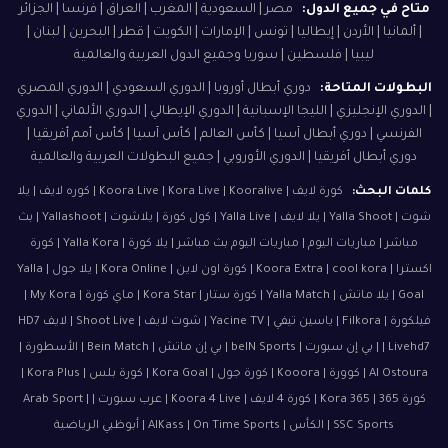
متاح في جميع الدول:
مصر | السعودية | المغرب | العراق | فرنسا | الجزائر
| ألمانيا | الأردن | إيطاليا | تونس | الإمارات | الكويت | قطر | البحرين | لبنان |
ليبيا | فلسطين | سوريا وجميع الدول العربية والعالمية
البطولات المتاحة:
دوري أبطال أوروبا | الدوري السعودي | الدوري المصري
| الدوري الإنجليزي | الليجا الإسبانية | الدوري الإيطالي | الدوري الألماني | الدوري
الفرنسي | دوري أبطال آسيا | كأس العالم | كأس آسيا | كأس أمم أفريقيا |
دوري أبطال أفريقيا | الدوري الأوروبي | جميع البطولات العربية والعالمية
كلمات البحث:
كورة لايف | Koora Live | Kora Live | Kooralive | كوره لايف | يلا
شوت | Yalla Shoot | يلا لايف | Yalla Live | كول كورة | يلاشوت | Yallashoot | بث
مباشر | مباريات اليوم | مباريات اليوم بث مباشر | يلا كورة | Yalla Kora | كورة
اكسترا | Koora Extra | cool kora | كورة اون لاين | Kora Online | يلا جول | Yalla
Goal | يلا ماتش | Yalla Match | كورة ستار | Kora Star | ماي كورة | My Kora |
فيلكورة | Filkora | ياسين تيفي | Yacine TV | شوت لايف | Shoot Live | لايف HD7
| Livehd7 | بي إن سبورت | beIN Sports | بي إن ماتش | Bein Match | الأسطورة |
Al Ostoura | كوورة | Kooora | كورة جول | Kora Goal | كورة بلس | Kora Plus |
كورة 365 | Kora 365 | كورة 4 لايف | Koora 4 Live | عرب سبورت | Arab Sport |
SSC Sports | الكأس | AlKass | On Time Sports | أبوظبي الرياضية