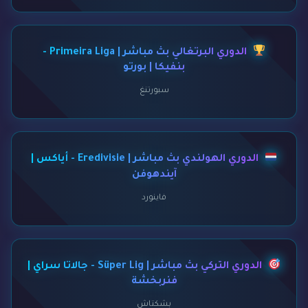
الدوري البرتغالي بث مباشر | Primeira Liga -
بنفيكا | بورتو
سبورتنغ
الدوري الهولندي بث مباشر | Eredivisie - أياكس |
آيندهوفن
فاينورد
الدوري التركي بث مباشر | Süper Lig - جالاتا سراي |
فنربخشة
بشكتاش