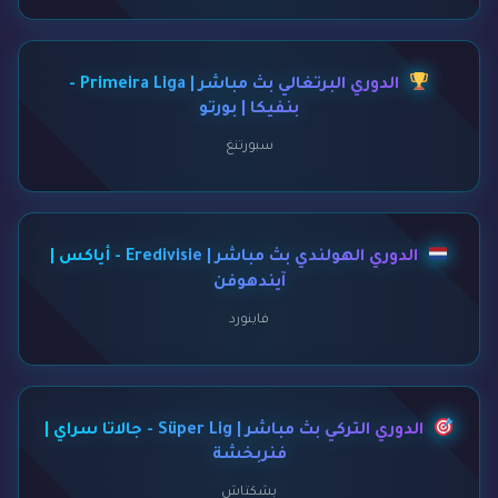
الدوري البرتغالي بث مباشر | Primeira Liga -
بنفيكا | بورتو
سبورتنغ
الدوري الهولندي بث مباشر | Eredivisie - أياكس |
آيندهوفن
فاينورد
الدوري التركي بث مباشر | Süper Lig - جالاتا سراي |
فنربخشة
بشكتاش