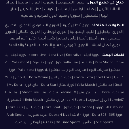
متاح في جميع الدول:
مصر | السعودية | المغرب | العراق | فرنسا | الجزائر
| ألمانيا | الأردن | إيطاليا | تونس | الإمارات | الكويت | قطر | البحرين | لبنان |
ليبيا | فلسطين | سوريا وجميع الدول العربية والعالمية
البطولات المتاحة:
دوري أبطال أوروبا | الدوري السعودي | الدوري المصري
| الدوري الإنجليزي | الليجا الإسبانية | الدوري الإيطالي | الدوري الألماني | الدوري
الفرنسي | دوري أبطال آسيا | كأس العالم | كأس آسيا | كأس أمم أفريقيا |
دوري أبطال أفريقيا | الدوري الأوروبي | جميع البطولات العربية والعالمية
كلمات البحث:
كورة لايف | Koora Live | Kora Live | Kooralive | كوره لايف | يلا
شوت | Yalla Shoot | يلا لايف | Yalla Live | كول كورة | يلاشوت | Yallashoot | بث
مباشر | مباريات اليوم | مباريات اليوم بث مباشر | يلا كورة | Yalla Kora | كورة
اكسترا | Koora Extra | cool kora | كورة اون لاين | Kora Online | يلا جول | Yalla
Goal | يلا ماتش | Yalla Match | كورة ستار | Kora Star | ماي كورة | My Kora |
فيلكورة | Filkora | ياسين تيفي | Yacine TV | شوت لايف | Shoot Live | لايف HD7
| Livehd7 | بي إن سبورت | beIN Sports | بي إن ماتش | Bein Match | الأسطورة |
Al Ostoura | كوورة | Kooora | كورة جول | Kora Goal | كورة بلس | Kora Plus |
كورة 365 | Kora 365 | كورة 4 لايف | Koora 4 Live | عرب سبورت | Arab Sport |
SSC Sports | الكأس | AlKass | On Time Sports | أبوظبي الرياضية