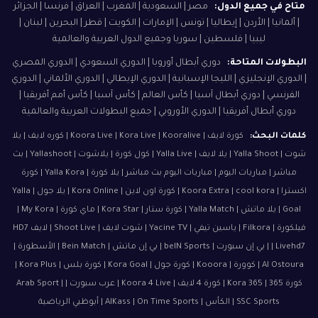
متاح في جميع الدول:
مصر | السعودية | المغرب | العراق | فرنسا | الجزائر
| ألمانيا | الأردن | إيطاليا | تونس | الإمارات | الكويت | قطر | البحرين | لبنان |
ليبيا | فلسطين | سوريا وجميع الدول العربية والعالمية
البطولات المتاحة:
دوري أبطال أوروبا | الدوري السعودي | الدوري المصري
| الدوري الإنجليزي | الليجا الإسبانية | الدوري الإيطالي | الدوري الألماني | الدوري
الفرنسي | دوري أبطال آسيا | كأس العالم | كأس آسيا | كأس أمم أفريقيا |
دوري أبطال أفريقيا | الدوري الأوروبي | جميع البطولات العربية والعالمية
كلمات البحث:
كورة لايف | Koora Live | Kora Live | Kooralive | كوره لايف | يلا
شوت | Yalla Shoot | يلا لايف | Yalla Live | كول كورة | يلاشوت | Yallashoot | بث
مباشر | مباريات اليوم | مباريات اليوم بث مباشر | يلا كورة | Yalla Kora | كورة
اكسترا | Koora Extra | cool kora | كورة اون لاين | Kora Online | يلا جول | Yalla
Goal | يلا ماتش | Yalla Match | كورة ستار | Kora Star | ماي كورة | My Kora |
فيلكورة | Filkora | ياسين تيفي | Yacine TV | شوت لايف | Shoot Live | لايف HD7
| Livehd7 | بي إن سبورت | beIN Sports | بي إن ماتش | Bein Match | الأسطورة |
Al Ostoura | كوورة | Kooora | كورة جول | Kora Goal | كورة بلس | Kora Plus |
كورة 365 | Kora 365 | كورة 4 لايف | Koora 4 Live | عرب سبورت | Arab Sport |
SSC Sports | الكأس | AlKass | On Time Sports | أبوظبي الرياضية