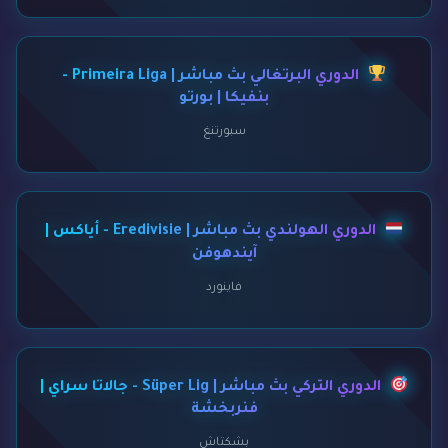
الدوري البرتغالي بث مباشر | Primeira Liga -
بنفيكا | بورتو
سبورتنغ
الدوري الهولندي بث مباشر | Eredivisie - أياكس |
آيندهوفن
فاينورد
الدوري التركي بث مباشر | Süper Lig - جالاتا سراي |
فنربخشة
بشكتاش