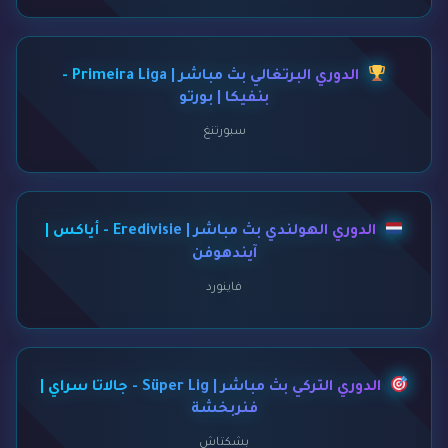
الدوري البرتغالي بث مباشر | Primeira Liga -
بنفيكا | بورتو
سبورتنغ
الدوري الهولندي بث مباشر | Eredivisie - أياكس |
آيندهوفن
فاينورد
الدوري التركي بث مباشر | Süper Lig - جالاتا سراي |
فنربخشة
بشكتاش