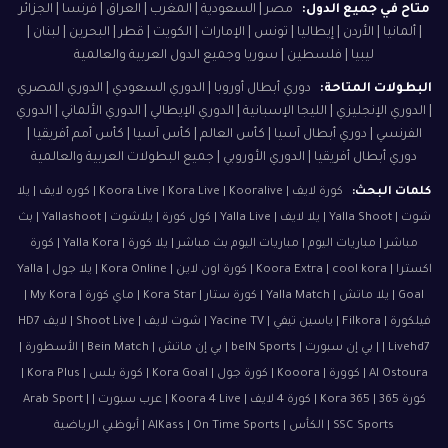
متاح في جميع الدول:
مصر | السعودية | المغرب | العراق | فرنسا | الجزائر
| ألمانيا | الأردن | إيطاليا | تونس | الإمارات | الكويت | قطر | البحرين | لبنان |
ليبيا | فلسطين | سوريا وجميع الدول العربية والعالمية
البطولات المتاحة:
دوري أبطال أوروبا | الدوري السعودي | الدوري المصري
| الدوري الإنجليزي | الليجا الإسبانية | الدوري الإيطالي | الدوري الألماني | الدوري
الفرنسي | دوري أبطال آسيا | كأس العالم | كأس آسيا | كأس أمم أفريقيا |
دوري أبطال أفريقيا | الدوري الأوروبي | جميع البطولات العربية والعالمية
كلمات البحث:
كورة لايف | Koora Live | Kora Live | Kooralive | كوره لايف | يلا
شوت | Yalla Shoot | يلا لايف | Yalla Live | كول كورة | يلاشوت | Yallashoot | بث
مباشر | مباريات اليوم | مباريات اليوم بث مباشر | يلا كورة | Yalla Kora | كورة
اكسترا | Koora Extra | cool kora | كورة اون لاين | Kora Online | يلا جول | Yalla
Goal | يلا ماتش | Yalla Match | كورة ستار | Kora Star | ماي كورة | My Kora |
فيلكورة | Filkora | ياسين تيفي | Yacine TV | شوت لايف | Shoot Live | لايف HD7
| Livehd7 | بي إن سبورت | beIN Sports | بي إن ماتش | Bein Match | الأسطورة |
Al Ostoura | كوورة | Kooora | كورة جول | Kora Goal | كورة بلس | Kora Plus |
كورة 365 | Kora 365 | كورة 4 لايف | Koora 4 Live | عرب سبورت | Arab Sport |
SSC Sports | الكأس | AlKass | On Time Sports | أبوظبي الرياضية