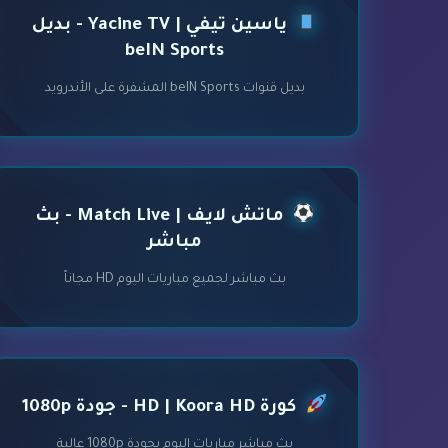
ياسين تيفي | Yacine TV - بديل
beIN Sports
بديل قنوات beIN Sports المشفرة على الأندرويد
ماتش لايف | Match Live - بث
مباشر
بث مباشر لجميع مباريات اليوم HD مجاناً
كورة HD | Koora HD - جودة 1080p
بث مباشر مباريات اليوم بجودة 1080p عالية