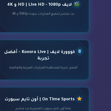
لايف HD | Live HD - 1080p و 4K
بث مباشر لجميع المباريات بجودة 1080p و 4K
كووورة لايف | Kooora Live - أفضل
تجربة
أفضل تجربة لمشاهدة المباريات العربية والعالمية
On Time Sports | أون تايم سبورت
قناة أون تايم سبورت المصرية بث مباشر