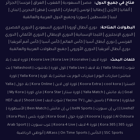
متاح في جميع الدول:
مصر | السعودية | المغرب | العراق | فرنسا | الجزائر
| ألمانيا | الأردن | إيطاليا | تونس | الإمارات | الكويت | قطر | البحرين | لبنان |
ليبيا | فلسطين | سوريا وجميع الدول العربية والعالمية
البطولات المتاحة:
دوري أبطال أوروبا | الدوري السعودي | الدوري المصري
| الدوري الإنجليزي | الليجا الإسبانية | الدوري الإيطالي | الدوري الألماني | الدوري
الفرنسي | دوري أبطال آسيا | كأس العالم | كأس آسيا | كأس أمم أفريقيا |
دوري أبطال أفريقيا | الدوري الأوروبي | جميع البطولات العربية والعالمية
كلمات البحث:
كورة لايف | Koora Live | Kora Live | Kooralive | كوره لايف | يلا
شوت | Yalla Shoot | يلا لايف | Yalla Live | كول كورة | يلاشوت | Yallashoot | بث
مباشر | مباريات اليوم | مباريات اليوم بث مباشر | يلا كورة | Yalla Kora | كورة
اكسترا | Koora Extra | cool kora | كورة اون لاين | Kora Online | يلا جول | Yalla
Goal | يلا ماتش | Yalla Match | كورة ستار | Kora Star | ماي كورة | My Kora |
فيلكورة | Filkora | ياسين تيفي | Yacine TV | شوت لايف | Shoot Live | لايف HD7
| Livehd7 | بي إن سبورت | beIN Sports | بي إن ماتش | Bein Match | الأسطورة |
Al Ostoura | كوورة | Kooora | كورة جول | Kora Goal | كورة بلس | Kora Plus |
كورة 365 | Kora 365 | كورة 4 لايف | Koora 4 Live | عرب سبورت | Arab Sport |
SSC Sports | الكأس | AlKass | On Time Sports | أبوظبي الرياضية