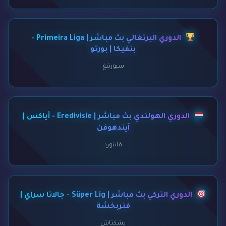
الدوري البرتغالي بث مباشر | Primeira Liga -
بنفيكا | بورتو
سبورتنغ
الدوري الهولندي بث مباشر | Eredivisie - أياكس |
آيندهوفن
فاينورد
الدوري التركي بث مباشر | Süper Lig - جالاتا سراي |
فنربخشة
بشكتاش