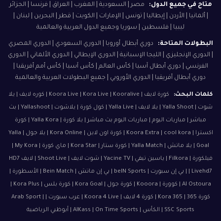
متاح في جميع الدول:
مصر | السعودية | المغرب | العراق | فرنسا | الجزائر
| ألمانيا | الأردن | إيطاليا | تونس | الإمارات | الكويت | قطر | البحرين | لبنان |
ليبيا | فلسطين | سوريا وجميع الدول العربية والعالمية
البطولات المتاحة:
دوري أبطال أوروبا | الدوري السعودي | الدوري المصري
| الدوري الإنجليزي | الليجا الإسبانية | الدوري الإيطالي | الدوري الألماني | الدوري
الفرنسي | دوري أبطال آسيا | كأس العالم | كأس آسيا | كأس أمم أفريقيا |
دوري أبطال أفريقيا | الدوري الأوروبي | جميع البطولات العربية والعالمية
كلمات البحث:
كورة لايف | Koora Live | Kora Live | Kooralive | كوره لايف | يلا
شوت | Yalla Shoot | يلا لايف | Yalla Live | كول كورة | يلاشوت | Yallashoot | بث
مباشر | مباريات اليوم | مباريات اليوم بث مباشر | يلا كورة | Yalla Kora | كورة
اكسترا | Koora Extra | cool kora | كورة اون لاين | Kora Online | يلا جول | Yalla
Goal | يلا ماتش | Yalla Match | كورة ستار | Kora Star | ماي كورة | My Kora |
فيلكورة | Filkora | ياسين تيفي | Yacine TV | شوت لايف | Shoot Live | لايف HD7
| Livehd7 | بي إن سبورت | beIN Sports | بي إن ماتش | Bein Match | الأسطورة |
Al Ostoura | كوورة | Kooora | كورة جول | Kora Goal | كورة بلس | Kora Plus |
كورة 365 | Kora 365 | كورة 4 لايف | Koora 4 Live | عرب سبورت | Arab Sport |
SSC Sports | الكأس | AlKass | On Time Sports | أبوظبي الرياضية