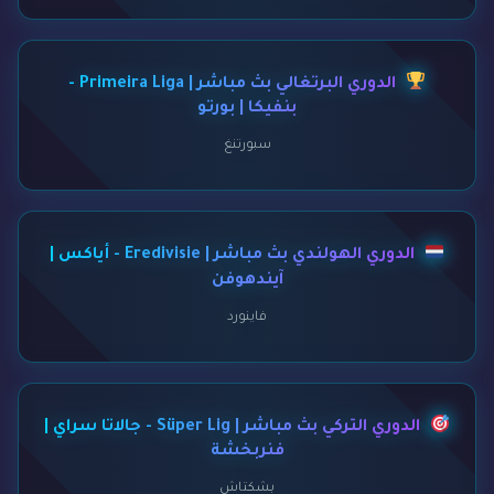
الدوري البرتغالي بث مباشر | Primeira Liga -
بنفيكا | بورتو
سبورتنغ
الدوري الهولندي بث مباشر | Eredivisie - أياكس |
آيندهوفن
فاينورد
الدوري التركي بث مباشر | Süper Lig - جالاتا سراي |
فنربخشة
بشكتاش