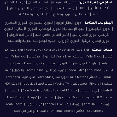
متاح في جميع الدول:
مصر | السعودية | المغرب | العراق | فرنسا | الجزائر
| ألمانيا | الأردن | إيطاليا | تونس | الإمارات | الكويت | قطر | البحرين | لبنان |
ليبيا | فلسطين | سوريا وجميع الدول العربية والعالمية
البطولات المتاحة:
دوري أبطال أوروبا | الدوري السعودي | الدوري المصري
| الدوري الإنجليزي | الليجا الإسبانية | الدوري الإيطالي | الدوري الألماني | الدوري
الفرنسي | دوري أبطال آسيا | كأس العالم | كأس آسيا | كأس أمم أفريقيا |
دوري أبطال أفريقيا | الدوري الأوروبي | جميع البطولات العربية والعالمية
كلمات البحث:
كورة لايف | Koora Live | Kora Live | Kooralive | كوره لايف | يلا
شوت | Yalla Shoot | يلا لايف | Yalla Live | كول كورة | يلاشوت | Yallashoot | بث
مباشر | مباريات اليوم | مباريات اليوم بث مباشر | يلا كورة | Yalla Kora | كورة
اكسترا | Koora Extra | cool kora | كورة اون لاين | Kora Online | يلا جول | Yalla
Goal | يلا ماتش | Yalla Match | كورة ستار | Kora Star | ماي كورة | My Kora |
فيلكورة | Filkora | ياسين تيفي | Yacine TV | شوت لايف | Shoot Live | لايف HD7
| Livehd7 | بي إن سبورت | beIN Sports | بي إن ماتش | Bein Match | الأسطورة |
Al Ostoura | كوورة | Kooora | كورة جول | Kora Goal | كورة بلس | Kora Plus |
كورة 365 | Kora 365 | كورة 4 لايف | Koora 4 Live | عرب سبورت | Arab Sport |
SSC Sports | الكأس | AlKass | On Time Sports | أبوظبي الرياضية