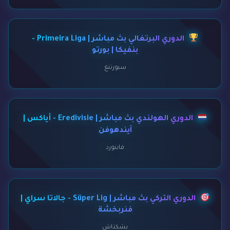
الدوري البرتغالي بث مباشر | Primeira Liga -
بنفيكا | بورتو
سبورتنغ
الدوري الهولندي بث مباشر | Eredivisie - أياكس |
آيندهوفن
فاينورد
الدوري التركي بث مباشر | Süper Lig - جالاتا سراي |
فنربخشة
بشكتاش