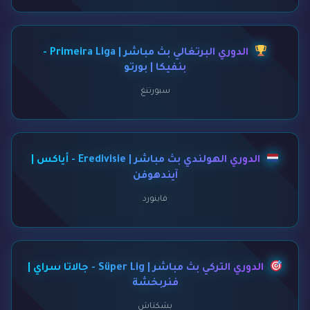
الدوري البرتغالي بث مباشر | Primeira Liga -
بنفيكا | بورتو
سبورتنغ
الدوري الهولندي بث مباشر | Eredivisie - أياكس |
آيندهوفن
فاينورد
الدوري التركي بث مباشر | Süper Lig - جالاتا سراي |
فنربخشة
بشكتاش