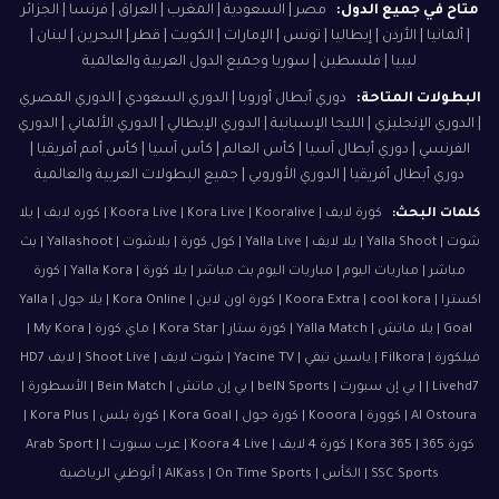
متاح في جميع الدول:
مصر | السعودية | المغرب | العراق | فرنسا | الجزائر
| ألمانيا | الأردن | إيطاليا | تونس | الإمارات | الكويت | قطر | البحرين | لبنان |
ليبيا | فلسطين | سوريا وجميع الدول العربية والعالمية
البطولات المتاحة:
دوري أبطال أوروبا | الدوري السعودي | الدوري المصري
| الدوري الإنجليزي | الليجا الإسبانية | الدوري الإيطالي | الدوري الألماني | الدوري
الفرنسي | دوري أبطال آسيا | كأس العالم | كأس آسيا | كأس أمم أفريقيا |
دوري أبطال أفريقيا | الدوري الأوروبي | جميع البطولات العربية والعالمية
كلمات البحث:
كورة لايف | Koora Live | Kora Live | Kooralive | كوره لايف | يلا
شوت | Yalla Shoot | يلا لايف | Yalla Live | كول كورة | يلاشوت | Yallashoot | بث
مباشر | مباريات اليوم | مباريات اليوم بث مباشر | يلا كورة | Yalla Kora | كورة
اكسترا | Koora Extra | cool kora | كورة اون لاين | Kora Online | يلا جول | Yalla
Goal | يلا ماتش | Yalla Match | كورة ستار | Kora Star | ماي كورة | My Kora |
فيلكورة | Filkora | ياسين تيفي | Yacine TV | شوت لايف | Shoot Live | لايف HD7
| Livehd7 | بي إن سبورت | beIN Sports | بي إن ماتش | Bein Match | الأسطورة |
Al Ostoura | كوورة | Kooora | كورة جول | Kora Goal | كورة بلس | Kora Plus |
كورة 365 | Kora 365 | كورة 4 لايف | Koora 4 Live | عرب سبورت | Arab Sport |
SSC Sports | الكأس | AlKass | On Time Sports | أبوظبي الرياضية