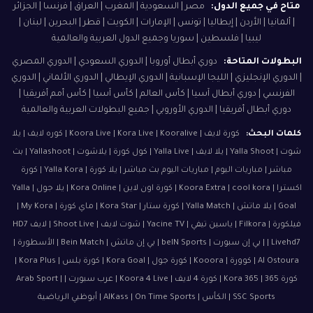
متاح في جميع الدول:
مصر | السعودية | المغرب | العراق | فرنسا | الجزائر
| ألمانيا | الأردن | إيطاليا | تونس | الإمارات | الكويت | قطر | البحرين | لبنان |
ليبيا | فلسطين | سوريا وجميع الدول العربية والعالمية
البطولات المتاحة:
دوري أبطال أوروبا | الدوري السعودي | الدوري المصري
| الدوري الإنجليزي | الليجا الإسبانية | الدوري الإيطالي | الدوري الألماني | الدوري
الفرنسي | دوري أبطال آسيا | كأس العالم | كأس آسيا | كأس أمم أفريقيا |
دوري أبطال أفريقيا | الدوري الأوروبي | جميع البطولات العربية والعالمية
كلمات البحث:
كورة لايف | Koora Live | Kora Live | Kooralive | كوره لايف | يلا
شوت | Yalla Shoot | يلا لايف | Yalla Live | كول كورة | يلاشوت | Yallashoot | بث
مباشر | مباريات اليوم | مباريات اليوم بث مباشر | يلا كورة | Yalla Kora | كورة
اكسترا | Koora Extra | cool kora | كورة اون لاين | Kora Online | يلا جول | Yalla
Goal | يلا ماتش | Yalla Match | كورة ستار | Kora Star | ماي كورة | My Kora |
فيلكورة | Filkora | ياسين تيفي | Yacine TV | شوت لايف | Shoot Live | لايف HD7
| Livehd7 | بي إن سبورت | beIN Sports | بي إن ماتش | Bein Match | الأسطورة |
Al Ostoura | كوورة | Kooora | كورة جول | Kora Goal | كورة بلس | Kora Plus |
كورة 365 | Kora 365 | كورة 4 لايف | Koora 4 Live | عرب سبورت | Arab Sport |
SSC Sports | الكأس | AlKass | On Time Sports | أبوظبي الرياضية