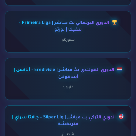
الدوري البرتغالي بث مباشر | Primeira Liga -
بنفيكا | بورتو
سبورتنغ
الدوري الهولندي بث مباشر | Eredivisie - أياكس |
آيندهوفن
فاينورد
الدوري التركي بث مباشر | Süper Lig - جالاتا سراي |
فنربخشة
بشكتاش