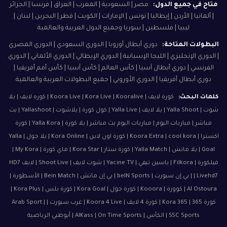
متاح في جميع الدول:
مصر | السعودية | المغرب | العراق | فرنسا | الجزائر
| ألمانيا | الأردن | إيطاليا | تونس | الإمارات | الكويت | قطر | البحرين | لبنان |
ليبيا | فلسطين | سوريا وجميع الدول العربية والعالمية
البطولات المتاحة:
دوري أبطال أوروبا | الدوري السعودي | الدوري المصري
| الدوري الإنجليزي | الليجا الإسبانية | الدوري الإيطالي | الدوري الألماني | الدوري
الفرنسي | دوري أبطال آسيا | كأس العالم | كأس آسيا | كأس أمم أفريقيا |
دوري أبطال أفريقيا | الدوري الأوروبي | جميع البطولات العربية والعالمية
كلمات البحث:
كورة لايف | Koora Live | Kora Live | Kooralive | كوره لايف | يلا
شوت | Yalla Shoot | يلا لايف | Yalla Live | كول كورة | يلاشوت | Yallashoot | بث
مباشر | مباريات اليوم | مباريات اليوم بث مباشر | يلا كورة | Yalla Kora | كورة
اكسترا | Koora Extra | cool kora | كورة اون لاين | Kora Online | يلا جول | Yalla
Goal | يلا ماتش | Yalla Match | كورة ستار | Kora Star | ماي كورة | My Kora |
فيلكورة | Filkora | ياسين تيفي | Yacine TV | شوت لايف | Shoot Live | لايف HD7
| Livehd7 | بي إن سبورت | beIN Sports | بي إن ماتش | Bein Match | الأسطورة |
Al Ostoura | كوورة | Kooora | كورة جول | Kora Goal | كورة بلس | Kora Plus |
كورة 365 | Kora 365 | كورة 4 لايف | Koora 4 Live | عرب سبورت | Arab Sport |
SSC Sports | الكأس | AlKass | On Time Sports | أبوظبي الرياضية