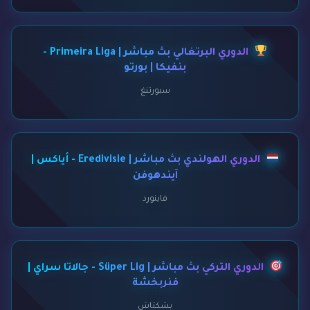
الدوري البرتغالي بث مباشر | Primeira Liga -
بنفيكا | بورتو
سبورتنغ
الدوري الهولندي بث مباشر | Eredivisie - أياكس |
آيندهوفن
فاينورد
الدوري التركي بث مباشر | Süper Lig - جالاتا سراي |
فنربخشة
بشكتاش