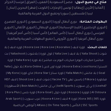
متاح في جميع الدول:
مصر | السعودية | المغرب | العراق | فرنسا | الجزائر
| ألمانيا | الأردن | إيطاليا | تونس | الإمارات | الكويت | قطر | البحرين | لبنان |
ليبيا | فلسطين | سوريا وجميع الدول العربية والعالمية
البطولات المتاحة:
دوري أبطال أوروبا | الدوري السعودي | الدوري المصري
| الدوري الإنجليزي | الليجا الإسبانية | الدوري الإيطالي | الدوري الألماني | الدوري
الفرنسي | دوري أبطال آسيا | كأس العالم | كأس آسيا | كأس أمم أفريقيا |
دوري أبطال أفريقيا | الدوري الأوروبي | جميع البطولات العربية والعالمية
كلمات البحث:
كورة لايف | Koora Live | Kora Live | Kooralive | كوره لايف | يلا
شوت | Yalla Shoot | يلا لايف | Yalla Live | كول كورة | يلاشوت | Yallashoot | بث
مباشر | مباريات اليوم | مباريات اليوم بث مباشر | يلا كورة | Yalla Kora | كورة
اكسترا | Koora Extra | cool kora | كورة اون لاين | Kora Online | يلا جول | Yalla
Goal | يلا ماتش | Yalla Match | كورة ستار | Kora Star | ماي كورة | My Kora |
فيلكورة | Filkora | ياسين تيفي | Yacine TV | شوت لايف | Shoot Live | لايف HD7
| Livehd7 | بي إن سبورت | beIN Sports | بي إن ماتش | Bein Match | الأسطورة |
Al Ostoura | كوورة | Kooora | كورة جول | Kora Goal | كورة بلس | Kora Plus |
كورة 365 | Kora 365 | كورة 4 لايف | Koora 4 Live | عرب سبورت | Arab Sport |
SSC Sports | الكأس | AlKass | On Time Sports | أبوظبي الرياضية