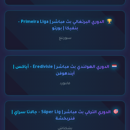
الدوري البرتغالي بث مباشر | Primeira Liga -
بنفيكا | بورتو
سبورتنغ
الدوري الهولندي بث مباشر | Eredivisie - أياكس |
آيندهوفن
فاينورد
الدوري التركي بث مباشر | Süper Lig - جالاتا سراي |
فنربخشة
بشكتاش