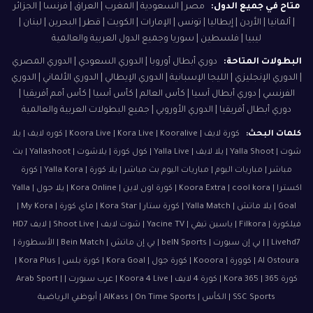
متاح في جميع الدول:
مصر | السعودية | المغرب | العراق | فرنسا | الجزائر
| ألمانيا | الأردن | إيطاليا | تونس | الإمارات | الكويت | قطر | البحرين | لبنان |
ليبيا | فلسطين | سوريا وجميع الدول العربية والعالمية
البطولات المتاحة:
دوري أبطال أوروبا | الدوري السعودي | الدوري المصري
| الدوري الإنجليزي | الليجا الإسبانية | الدوري الإيطالي | الدوري الألماني | الدوري
الفرنسي | دوري أبطال آسيا | كأس العالم | كأس آسيا | كأس أمم أفريقيا |
دوري أبطال أفريقيا | الدوري الأوروبي | جميع البطولات العربية والعالمية
كلمات البحث:
كورة لايف | Koora Live | Kora Live | Kooralive | كوره لايف | يلا
شوت | Yalla Shoot | يلا لايف | Yalla Live | كول كورة | يلاشوت | Yallashoot | بث
مباشر | مباريات اليوم | مباريات اليوم بث مباشر | يلا كورة | Yalla Kora | كورة
اكسترا | Koora Extra | cool kora | كورة اون لاين | Kora Online | يلا جول | Yalla
Goal | يلا ماتش | Yalla Match | كورة ستار | Kora Star | ماي كورة | My Kora |
فيلكورة | Filkora | ياسين تيفي | Yacine TV | شوت لايف | Shoot Live | لايف HD7
| Livehd7 | بي إن سبورت | beIN Sports | بي إن ماتش | Bein Match | الأسطورة |
Al Ostoura | كوورة | Kooora | كورة جول | Kora Goal | كورة بلس | Kora Plus |
كورة 365 | Kora 365 | كورة 4 لايف | Koora 4 Live | عرب سبورت | Arab Sport |
SSC Sports | الكأس | AlKass | On Time Sports | أبوظبي الرياضية