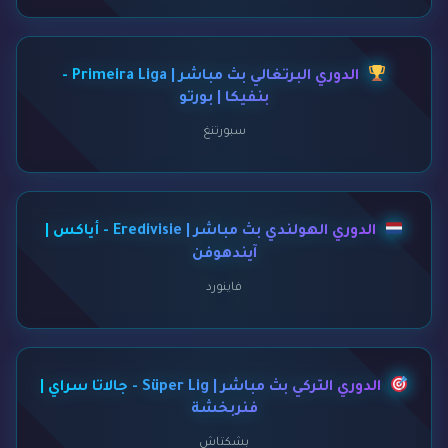
الدوري البرتغالي بث مباشر | Primeira Liga -
بنفيكا | بورتو
سبورتنغ
الدوري الهولندي بث مباشر | Eredivisie - أياكس |
آيندهوفن
فاينورد
الدوري التركي بث مباشر | Süper Lig - جالاتا سراي |
فنربخشة
بشكتاش