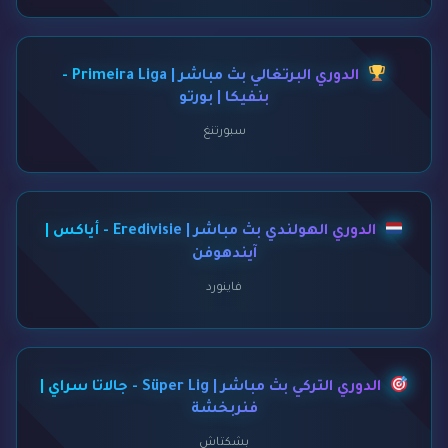
الدوري البرتغالي بث مباشر | Primeira Liga -
بنفيكا | بورتو
سبورتنغ
الدوري الهولندي بث مباشر | Eredivisie - أياكس |
آيندهوفن
فاينورد
الدوري التركي بث مباشر | Süper Lig - جالاتا سراي |
فنربخشة
بشكتاش