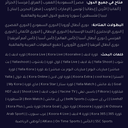
متاح في جميع الدول:
مصر | السعودية | المغرب | العراق | فرنسا | الجزائر
| ألمانيا | الأردن | إيطاليا | تونس | الإمارات | الكويت | قطر | البحرين | لبنان |
ليبيا | فلسطين | سوريا وجميع الدول العربية والعالمية
البطولات المتاحة:
دوري أبطال أوروبا | الدوري السعودي | الدوري المصري
| الدوري الإنجليزي | الليجا الإسبانية | الدوري الإيطالي | الدوري الألماني | الدوري
الفرنسي | دوري أبطال آسيا | كأس العالم | كأس آسيا | كأس أمم أفريقيا |
دوري أبطال أفريقيا | الدوري الأوروبي | جميع البطولات العربية والعالمية
كلمات البحث:
كورة لايف | Koora Live | Kora Live | Kooralive | كوره لايف | يلا
شوت | Yalla Shoot | يلا لايف | Yalla Live | كول كورة | يلاشوت | Yallashoot | بث
مباشر | مباريات اليوم | مباريات اليوم بث مباشر | يلا كورة | Yalla Kora | كورة
اكسترا | Koora Extra | cool kora | كورة اون لاين | Kora Online | يلا جول | Yalla
Goal | يلا ماتش | Yalla Match | كورة ستار | Kora Star | ماي كورة | My Kora |
فيلكورة | Filkora | ياسين تيفي | Yacine TV | شوت لايف | Shoot Live | لايف HD7
| Livehd7 | بي إن سبورت | beIN Sports | بي إن ماتش | Bein Match | الأسطورة |
Al Ostoura | كوورة | Kooora | كورة جول | Kora Goal | كورة بلس | Kora Plus |
كورة 365 | Kora 365 | كورة 4 لايف | Koora 4 Live | عرب سبورت | Arab Sport |
SSC Sports | الكأس | AlKass | On Time Sports | أبوظبي الرياضية