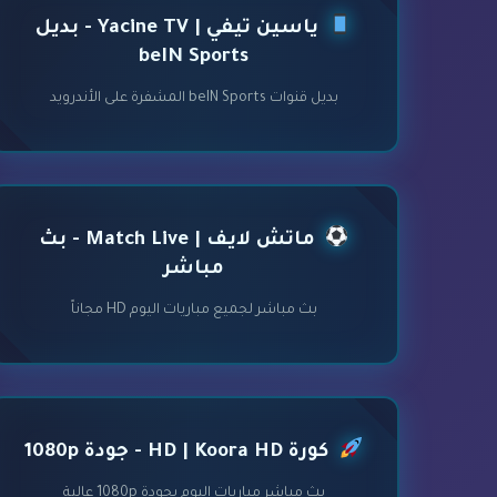
ياسين تيفي | Yacine TV - بديل
beIN Sports
بديل قنوات beIN Sports المشفرة على الأندرويد
ماتش لايف | Match Live - بث
مباشر
بث مباشر لجميع مباريات اليوم HD مجاناً
كورة HD | Koora HD - جودة 1080p
بث مباشر مباريات اليوم بجودة 1080p عالية