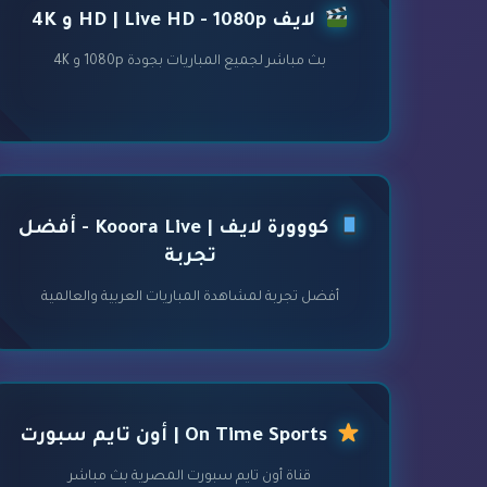
لايف HD | Live HD - 1080p و 4K
بث مباشر لجميع المباريات بجودة 1080p و 4K
كووورة لايف | Kooora Live - أفضل
تجربة
أفضل تجربة لمشاهدة المباريات العربية والعالمية
On Time Sports | أون تايم سبورت
قناة أون تايم سبورت المصرية بث مباشر