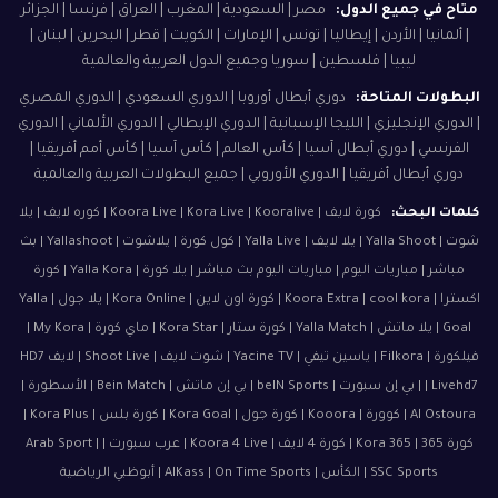
متاح في جميع الدول:
مصر | السعودية | المغرب | العراق | فرنسا | الجزائر
| ألمانيا | الأردن | إيطاليا | تونس | الإمارات | الكويت | قطر | البحرين | لبنان |
ليبيا | فلسطين | سوريا وجميع الدول العربية والعالمية
البطولات المتاحة:
دوري أبطال أوروبا | الدوري السعودي | الدوري المصري
| الدوري الإنجليزي | الليجا الإسبانية | الدوري الإيطالي | الدوري الألماني | الدوري
الفرنسي | دوري أبطال آسيا | كأس العالم | كأس آسيا | كأس أمم أفريقيا |
دوري أبطال أفريقيا | الدوري الأوروبي | جميع البطولات العربية والعالمية
كلمات البحث:
كورة لايف | Koora Live | Kora Live | Kooralive | كوره لايف | يلا
شوت | Yalla Shoot | يلا لايف | Yalla Live | كول كورة | يلاشوت | Yallashoot | بث
مباشر | مباريات اليوم | مباريات اليوم بث مباشر | يلا كورة | Yalla Kora | كورة
اكسترا | Koora Extra | cool kora | كورة اون لاين | Kora Online | يلا جول | Yalla
Goal | يلا ماتش | Yalla Match | كورة ستار | Kora Star | ماي كورة | My Kora |
فيلكورة | Filkora | ياسين تيفي | Yacine TV | شوت لايف | Shoot Live | لايف HD7
| Livehd7 | بي إن سبورت | beIN Sports | بي إن ماتش | Bein Match | الأسطورة |
Al Ostoura | كوورة | Kooora | كورة جول | Kora Goal | كورة بلس | Kora Plus |
كورة 365 | Kora 365 | كورة 4 لايف | Koora 4 Live | عرب سبورت | Arab Sport |
SSC Sports | الكأس | AlKass | On Time Sports | أبوظبي الرياضية