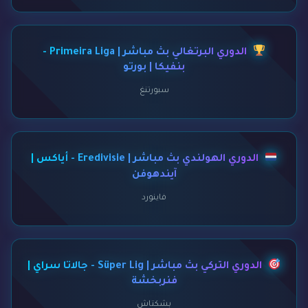
الدوري البرتغالي بث مباشر | Primeira Liga -
بنفيكا | بورتو
سبورتنغ
الدوري الهولندي بث مباشر | Eredivisie - أياكس |
آيندهوفن
فاينورد
الدوري التركي بث مباشر | Süper Lig - جالاتا سراي |
فنربخشة
بشكتاش