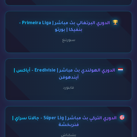
الدوري البرتغالي بث مباشر | Primeira Liga -
بنفيكا | بورتو
سبورتنغ
الدوري الهولندي بث مباشر | Eredivisie - أياكس |
آيندهوفن
فاينورد
الدوري التركي بث مباشر | Süper Lig - جالاتا سراي |
فنربخشة
بشكتاش