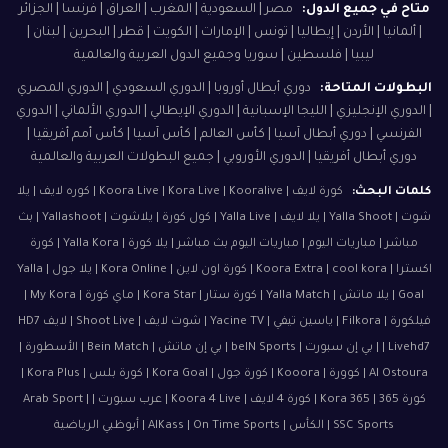
متاح في جميع الدول:
مصر | السعودية | المغرب | العراق | فرنسا | الجزائر
| ألمانيا | الأردن | إيطاليا | تونس | الإمارات | الكويت | قطر | البحرين | لبنان |
ليبيا | فلسطين | سوريا وجميع الدول العربية والعالمية
البطولات المتاحة:
دوري أبطال أوروبا | الدوري السعودي | الدوري المصري
| الدوري الإنجليزي | الليجا الإسبانية | الدوري الإيطالي | الدوري الألماني | الدوري
الفرنسي | دوري أبطال آسيا | كأس العالم | كأس آسيا | كأس أمم أفريقيا |
دوري أبطال أفريقيا | الدوري الأوروبي | جميع البطولات العربية والعالمية
كلمات البحث:
كورة لايف | Koora Live | Kora Live | Kooralive | كوره لايف | يلا
شوت | Yalla Shoot | يلا لايف | Yalla Live | كول كورة | يلاشوت | Yallashoot | بث
مباشر | مباريات اليوم | مباريات اليوم بث مباشر | يلا كورة | Yalla Kora | كورة
اكسترا | Koora Extra | cool kora | كورة اون لاين | Kora Online | يلا جول | Yalla
Goal | يلا ماتش | Yalla Match | كورة ستار | Kora Star | ماي كورة | My Kora |
فيلكورة | Filkora | ياسين تيفي | Yacine TV | شوت لايف | Shoot Live | لايف HD7
| Livehd7 | بي إن سبورت | beIN Sports | بي إن ماتش | Bein Match | الأسطورة |
Al Ostoura | كوورة | Kooora | كورة جول | Kora Goal | كورة بلس | Kora Plus |
كورة 365 | Kora 365 | كورة 4 لايف | Koora 4 Live | عرب سبورت | Arab Sport |
SSC Sports | الكأس | AlKass | On Time Sports | أبوظبي الرياضية