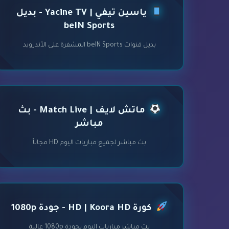
ياسين تيفي | Yacine TV - بديل
beIN Sports
بديل قنوات beIN Sports المشفرة على الأندرويد
ماتش لايف | Match Live - بث
مباشر
بث مباشر لجميع مباريات اليوم HD مجاناً
كورة HD | Koora HD - جودة 1080p
بث مباشر مباريات اليوم بجودة 1080p عالية