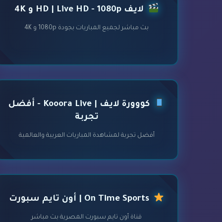
لايف HD | Live HD - 1080p و 4K
بث مباشر لجميع المباريات بجودة 1080p و 4K
كووورة لايف | Kooora Live - أفضل
تجربة
أفضل تجربة لمشاهدة المباريات العربية والعالمية
On Time Sports | أون تايم سبورت
قناة أون تايم سبورت المصرية بث مباشر