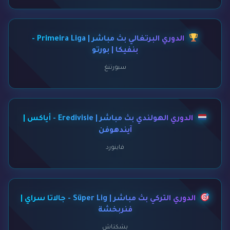
الدوري البرتغالي بث مباشر | Primeira Liga -
بنفيكا | بورتو
سبورتنغ
الدوري الهولندي بث مباشر | Eredivisie - أياكس |
آيندهوفن
فاينورد
الدوري التركي بث مباشر | Süper Lig - جالاتا سراي |
فنربخشة
بشكتاش