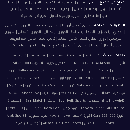
متاح في جميع الدول:
مصر | السعودية | المغرب | العراق | فرنسا | الجزائر
| ألمانيا | الأردن | إيطاليا | تونس | الإمارات | الكويت | قطر | البحرين | لبنان |
ليبيا | فلسطين | سوريا وجميع الدول العربية والعالمية
البطولات المتاحة:
دوري أبطال أوروبا | الدوري السعودي | الدوري المصري
| الدوري الإنجليزي | الليجا الإسبانية | الدوري الإيطالي | الدوري الألماني | الدوري
الفرنسي | دوري أبطال آسيا | كأس العالم | كأس آسيا | كأس أمم أفريقيا |
دوري أبطال أفريقيا | الدوري الأوروبي | جميع البطولات العربية والعالمية
كلمات البحث:
كورة لايف | Koora Live | Kora Live | Kooralive | كوره لايف | يلا
شوت | Yalla Shoot | يلا لايف | Yalla Live | كول كورة | يلاشوت | Yallashoot | بث
مباشر | مباريات اليوم | مباريات اليوم بث مباشر | يلا كورة | Yalla Kora | كورة
اكسترا | Koora Extra | cool kora | كورة اون لاين | Kora Online | يلا جول | Yalla
Goal | يلا ماتش | Yalla Match | كورة ستار | Kora Star | ماي كورة | My Kora |
فيلكورة | Filkora | ياسين تيفي | Yacine TV | شوت لايف | Shoot Live | لايف HD7
| Livehd7 | بي إن سبورت | beIN Sports | بي إن ماتش | Bein Match | الأسطورة |
Al Ostoura | كوورة | Kooora | كورة جول | Kora Goal | كورة بلس | Kora Plus |
كورة 365 | Kora 365 | كورة 4 لايف | Koora 4 Live | عرب سبورت | Arab Sport |
SSC Sports | الكأس | AlKass | On Time Sports | أبوظبي الرياضية