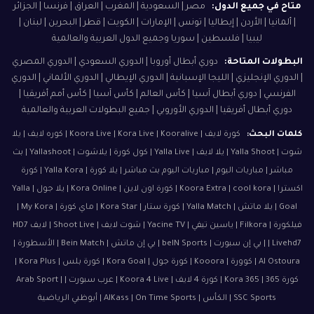
متاح في جميع الدول:
مصر | السعودية | المغرب | العراق | فرنسا | الجزائر
| ألمانيا | الأردن | إيطاليا | تونس | الإمارات | الكويت | قطر | البحرين | لبنان |
ليبيا | فلسطين | سوريا وجميع الدول العربية والعالمية
البطولات المتاحة:
دوري أبطال أوروبا | الدوري السعودي | الدوري المصري
| الدوري الإنجليزي | الليجا الإسبانية | الدوري الإيطالي | الدوري الألماني | الدوري
الفرنسي | دوري أبطال آسيا | كأس العالم | كأس آسيا | كأس أمم أفريقيا |
دوري أبطال أفريقيا | الدوري الأوروبي | جميع البطولات العربية والعالمية
كلمات البحث:
كورة لايف | Koora Live | Kora Live | Kooralive | كوره لايف | يلا
شوت | Yalla Shoot | يلا لايف | Yalla Live | كول كورة | يلاشوت | Yallashoot | بث
مباشر | مباريات اليوم | مباريات اليوم بث مباشر | يلا كورة | Yalla Kora | كورة
اكسترا | Koora Extra | cool kora | كورة اون لاين | Kora Online | يلا جول | Yalla
Goal | يلا ماتش | Yalla Match | كورة ستار | Kora Star | ماي كورة | My Kora |
فيلكورة | Filkora | ياسين تيفي | Yacine TV | شوت لايف | Shoot Live | لايف HD7
| Livehd7 | بي إن سبورت | beIN Sports | بي إن ماتش | Bein Match | الأسطورة |
Al Ostoura | كوورة | Kooora | كورة جول | Kora Goal | كورة بلس | Kora Plus |
كورة 365 | Kora 365 | كورة 4 لايف | Koora 4 Live | عرب سبورت | Arab Sport |
SSC Sports | الكأس | AlKass | On Time Sports | أبوظبي الرياضية