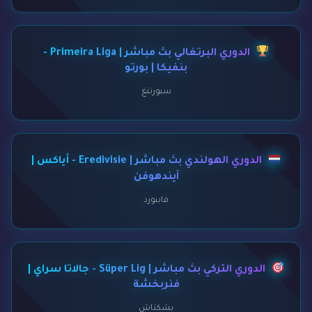
الدوري البرتغالي بث مباشر | Primeira Liga -
بنفيكا | بورتو
سبورتنغ
الدوري الهولندي بث مباشر | Eredivisie - أياكس |
آيندهوفن
فاينورد
الدوري التركي بث مباشر | Süper Lig - جالاتا سراي |
فنربخشة
بشكتاش