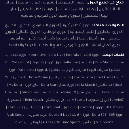
متاح في جميع الدول:
مصر | السعودية | المغرب | العراق | فرنسا | الجزائر
| ألمانيا | الأردن | إيطاليا | تونس | الإمارات | الكويت | قطر | البحرين | لبنان |
ليبيا | فلسطين | سوريا وجميع الدول العربية والعالمية
البطولات المتاحة:
دوري أبطال أوروبا | الدوري السعودي | الدوري المصري
| الدوري الإنجليزي | الليجا الإسبانية | الدوري الإيطالي | الدوري الألماني | الدوري
الفرنسي | دوري أبطال آسيا | كأس العالم | كأس آسيا | كأس أمم أفريقيا |
دوري أبطال أفريقيا | الدوري الأوروبي | جميع البطولات العربية والعالمية
كلمات البحث:
كورة لايف | Koora Live | Kora Live | Kooralive | كوره لايف | يلا
شوت | Yalla Shoot | يلا لايف | Yalla Live | كول كورة | يلاشوت | Yallashoot | بث
مباشر | مباريات اليوم | مباريات اليوم بث مباشر | يلا كورة | Yalla Kora | كورة
اكسترا | Koora Extra | cool kora | كورة اون لاين | Kora Online | يلا جول | Yalla
Goal | يلا ماتش | Yalla Match | كورة ستار | Kora Star | ماي كورة | My Kora |
فيلكورة | Filkora | ياسين تيفي | Yacine TV | شوت لايف | Shoot Live | لايف HD7
| Livehd7 | بي إن سبورت | beIN Sports | بي إن ماتش | Bein Match | الأسطورة |
Al Ostoura | كوورة | Kooora | كورة جول | Kora Goal | كورة بلس | Kora Plus |
كورة 365 | Kora 365 | كورة 4 لايف | Koora 4 Live | عرب سبورت | Arab Sport |
SSC Sports | الكأس | AlKass | On Time Sports | أبوظبي الرياضية