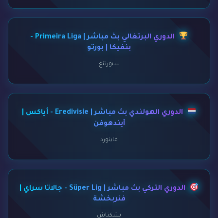
الدوري البرتغالي بث مباشر | Primeira Liga -
بنفيكا | بورتو
سبورتنغ
الدوري الهولندي بث مباشر | Eredivisie - أياكس |
آيندهوفن
فاينورد
الدوري التركي بث مباشر | Süper Lig - جالاتا سراي |
فنربخشة
بشكتاش