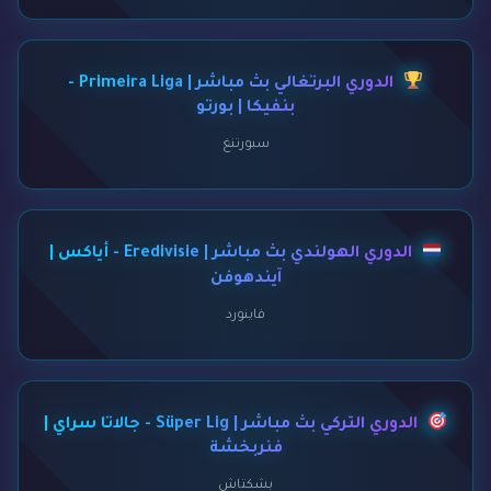
الدوري البرتغالي بث مباشر | Primeira Liga -
بنفيكا | بورتو
سبورتنغ
الدوري الهولندي بث مباشر | Eredivisie - أياكس |
آيندهوفن
فاينورد
الدوري التركي بث مباشر | Süper Lig - جالاتا سراي |
فنربخشة
بشكتاش