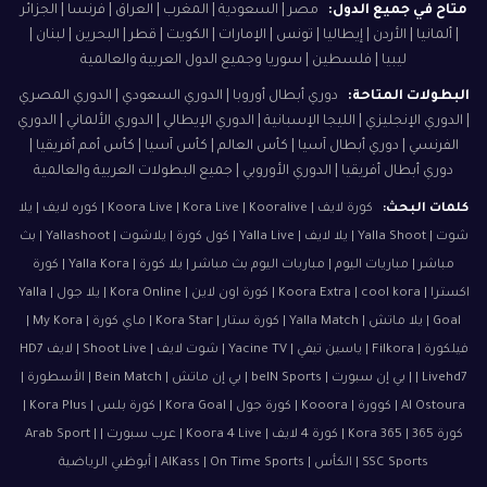
متاح في جميع الدول:
مصر | السعودية | المغرب | العراق | فرنسا | الجزائر
| ألمانيا | الأردن | إيطاليا | تونس | الإمارات | الكويت | قطر | البحرين | لبنان |
ليبيا | فلسطين | سوريا وجميع الدول العربية والعالمية
البطولات المتاحة:
دوري أبطال أوروبا | الدوري السعودي | الدوري المصري
| الدوري الإنجليزي | الليجا الإسبانية | الدوري الإيطالي | الدوري الألماني | الدوري
الفرنسي | دوري أبطال آسيا | كأس العالم | كأس آسيا | كأس أمم أفريقيا |
دوري أبطال أفريقيا | الدوري الأوروبي | جميع البطولات العربية والعالمية
كلمات البحث:
كورة لايف | Koora Live | Kora Live | Kooralive | كوره لايف | يلا
شوت | Yalla Shoot | يلا لايف | Yalla Live | كول كورة | يلاشوت | Yallashoot | بث
مباشر | مباريات اليوم | مباريات اليوم بث مباشر | يلا كورة | Yalla Kora | كورة
اكسترا | Koora Extra | cool kora | كورة اون لاين | Kora Online | يلا جول | Yalla
Goal | يلا ماتش | Yalla Match | كورة ستار | Kora Star | ماي كورة | My Kora |
فيلكورة | Filkora | ياسين تيفي | Yacine TV | شوت لايف | Shoot Live | لايف HD7
| Livehd7 | بي إن سبورت | beIN Sports | بي إن ماتش | Bein Match | الأسطورة |
Al Ostoura | كوورة | Kooora | كورة جول | Kora Goal | كورة بلس | Kora Plus |
كورة 365 | Kora 365 | كورة 4 لايف | Koora 4 Live | عرب سبورت | Arab Sport |
SSC Sports | الكأس | AlKass | On Time Sports | أبوظبي الرياضية