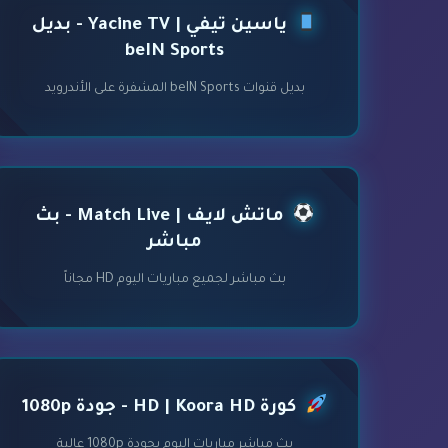
ياسين تيفي | Yacine TV - بديل
beIN Sports
بديل قنوات beIN Sports المشفرة على الأندرويد
ماتش لايف | Match Live - بث
مباشر
بث مباشر لجميع مباريات اليوم HD مجاناً
كورة HD | Koora HD - جودة 1080p
بث مباشر مباريات اليوم بجودة 1080p عالية