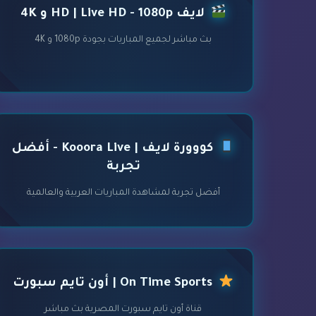
لايف HD | Live HD - 1080p و 4K
بث مباشر لجميع المباريات بجودة 1080p و 4K
كووورة لايف | Kooora Live - أفضل
تجربة
أفضل تجربة لمشاهدة المباريات العربية والعالمية
On Time Sports | أون تايم سبورت
قناة أون تايم سبورت المصرية بث مباشر