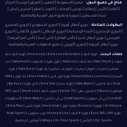
متاح في جميع الدول:
مصر | السعودية | المغرب | العراق | فرنسا | الجزائر
| ألمانيا | الأردن | إيطاليا | تونس | الإمارات | الكويت | قطر | البحرين | لبنان |
ليبيا | فلسطين | سوريا وجميع الدول العربية والعالمية
البطولات المتاحة:
دوري أبطال أوروبا | الدوري السعودي | الدوري المصري
| الدوري الإنجليزي | الليجا الإسبانية | الدوري الإيطالي | الدوري الألماني | الدوري
الفرنسي | دوري أبطال آسيا | كأس العالم | كأس آسيا | كأس أمم أفريقيا |
دوري أبطال أفريقيا | الدوري الأوروبي | جميع البطولات العربية والعالمية
كلمات البحث:
كورة لايف | Koora Live | Kora Live | Kooralive | كوره لايف | يلا
شوت | Yalla Shoot | يلا لايف | Yalla Live | كول كورة | يلاشوت | Yallashoot | بث
مباشر | مباريات اليوم | مباريات اليوم بث مباشر | يلا كورة | Yalla Kora | كورة
اكسترا | Koora Extra | cool kora | كورة اون لاين | Kora Online | يلا جول | Yalla
Goal | يلا ماتش | Yalla Match | كورة ستار | Kora Star | ماي كورة | My Kora |
فيلكورة | Filkora | ياسين تيفي | Yacine TV | شوت لايف | Shoot Live | لايف HD7
| Livehd7 | بي إن سبورت | beIN Sports | بي إن ماتش | Bein Match | الأسطورة |
Al Ostoura | كوورة | Kooora | كورة جول | Kora Goal | كورة بلس | Kora Plus |
كورة 365 | Kora 365 | كورة 4 لايف | Koora 4 Live | عرب سبورت | Arab Sport |
SSC Sports | الكأس | AlKass | On Time Sports | أبوظبي الرياضية