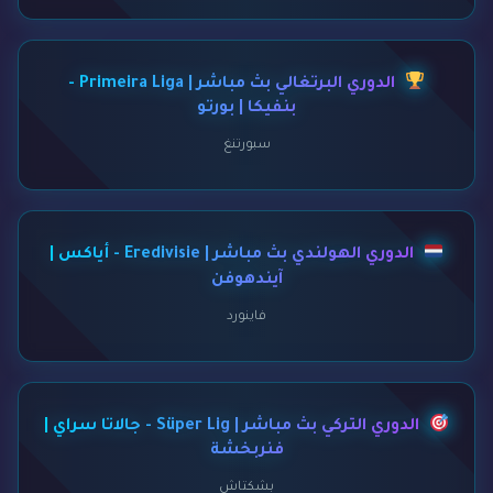
الدوري البرتغالي بث مباشر | Primeira Liga -
بنفيكا | بورتو
سبورتنغ
الدوري الهولندي بث مباشر | Eredivisie - أياكس |
آيندهوفن
فاينورد
الدوري التركي بث مباشر | Süper Lig - جالاتا سراي |
فنربخشة
بشكتاش