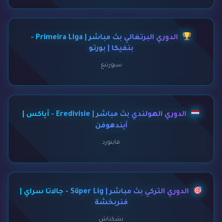
الدوري البرتغالي بث مباشر | Primeira Liga -
بنفيكا | بورتو
سبورتنغ
الدوري الهولندي بث مباشر | Eredivisie - أياكس |
آيندهوفن
فاينورد
الدوري التركي بث مباشر | Süper Lig - جالاتا سراي |
فنربخشة
بشكتاش