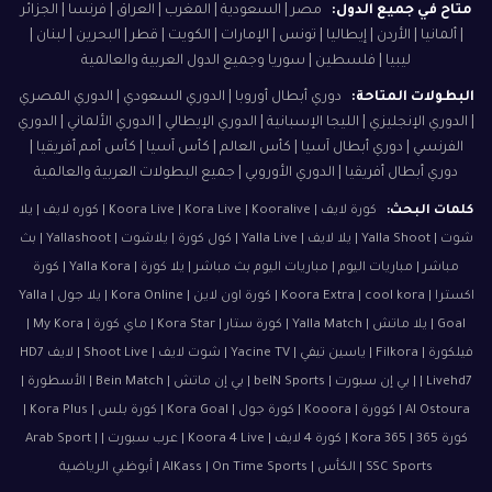
متاح في جميع الدول:
مصر | السعودية | المغرب | العراق | فرنسا | الجزائر
| ألمانيا | الأردن | إيطاليا | تونس | الإمارات | الكويت | قطر | البحرين | لبنان |
ليبيا | فلسطين | سوريا وجميع الدول العربية والعالمية
البطولات المتاحة:
دوري أبطال أوروبا | الدوري السعودي | الدوري المصري
| الدوري الإنجليزي | الليجا الإسبانية | الدوري الإيطالي | الدوري الألماني | الدوري
الفرنسي | دوري أبطال آسيا | كأس العالم | كأس آسيا | كأس أمم أفريقيا |
دوري أبطال أفريقيا | الدوري الأوروبي | جميع البطولات العربية والعالمية
كلمات البحث:
كورة لايف | Koora Live | Kora Live | Kooralive | كوره لايف | يلا
شوت | Yalla Shoot | يلا لايف | Yalla Live | كول كورة | يلاشوت | Yallashoot | بث
مباشر | مباريات اليوم | مباريات اليوم بث مباشر | يلا كورة | Yalla Kora | كورة
اكسترا | Koora Extra | cool kora | كورة اون لاين | Kora Online | يلا جول | Yalla
Goal | يلا ماتش | Yalla Match | كورة ستار | Kora Star | ماي كورة | My Kora |
فيلكورة | Filkora | ياسين تيفي | Yacine TV | شوت لايف | Shoot Live | لايف HD7
| Livehd7 | بي إن سبورت | beIN Sports | بي إن ماتش | Bein Match | الأسطورة |
Al Ostoura | كوورة | Kooora | كورة جول | Kora Goal | كورة بلس | Kora Plus |
كورة 365 | Kora 365 | كورة 4 لايف | Koora 4 Live | عرب سبورت | Arab Sport |
SSC Sports | الكأس | AlKass | On Time Sports | أبوظبي الرياضية