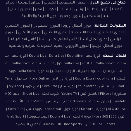
متاح في جميع الدول:
مصر | السعودية | المغرب | العراق | فرنسا | الجزائر
| ألمانيا | الأردن | إيطاليا | تونس | الإمارات | الكويت | قطر | البحرين | لبنان |
ليبيا | فلسطين | سوريا وجميع الدول العربية والعالمية
البطولات المتاحة:
دوري أبطال أوروبا | الدوري السعودي | الدوري المصري
| الدوري الإنجليزي | الليجا الإسبانية | الدوري الإيطالي | الدوري الألماني | الدوري
الفرنسي | دوري أبطال آسيا | كأس العالم | كأس آسيا | كأس أمم أفريقيا |
دوري أبطال أفريقيا | الدوري الأوروبي | جميع البطولات العربية والعالمية
كلمات البحث:
كورة لايف | Koora Live | Kora Live | Kooralive | كوره لايف | يلا
شوت | Yalla Shoot | يلا لايف | Yalla Live | كول كورة | يلاشوت | Yallashoot | بث
مباشر | مباريات اليوم | مباريات اليوم بث مباشر | يلا كورة | Yalla Kora | كورة
اكسترا | Koora Extra | cool kora | كورة اون لاين | Kora Online | يلا جول | Yalla
Goal | يلا ماتش | Yalla Match | كورة ستار | Kora Star | ماي كورة | My Kora |
فيلكورة | Filkora | ياسين تيفي | Yacine TV | شوت لايف | Shoot Live | لايف HD7
| Livehd7 | بي إن سبورت | beIN Sports | بي إن ماتش | Bein Match | الأسطورة |
Al Ostoura | كوورة | Kooora | كورة جول | Kora Goal | كورة بلس | Kora Plus |
كورة 365 | Kora 365 | كورة 4 لايف | Koora 4 Live | عرب سبورت | Arab Sport |
SSC Sports | الكأس | AlKass | On Time Sports | أبوظبي الرياضية