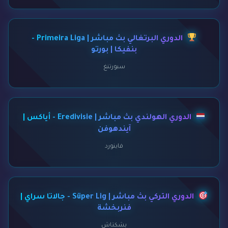
الدوري البرتغالي بث مباشر | Primeira Liga -
بنفيكا | بورتو
سبورتنغ
الدوري الهولندي بث مباشر | Eredivisie - أياكس |
آيندهوفن
فاينورد
الدوري التركي بث مباشر | Süper Lig - جالاتا سراي |
فنربخشة
بشكتاش