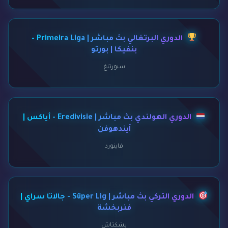
الدوري البرتغالي بث مباشر | Primeira Liga -
بنفيكا | بورتو
سبورتنغ
الدوري الهولندي بث مباشر | Eredivisie - أياكس |
آيندهوفن
فاينورد
الدوري التركي بث مباشر | Süper Lig - جالاتا سراي |
فنربخشة
بشكتاش