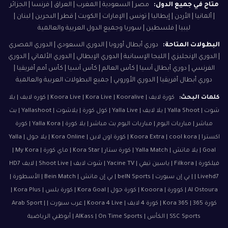
متاح في جميع الدول:
مصر | السعودية | المغرب | العراق | فرنسا | الجزائر
| ألمانيا | الأردن | إيطاليا | تونس | الإمارات | الكويت | قطر | البحرين | لبنان |
ليبيا | فلسطين | سوريا وجميع الدول العربية والعالمية
البطولات المتاحة:
دوري أبطال أوروبا | الدوري السعودي | الدوري المصري
| الدوري الإنجليزي | الليجا الإسبانية | الدوري الإيطالي | الدوري الألماني | الدوري
الفرنسي | دوري أبطال آسيا | كأس العالم | كأس آسيا | كأس أمم أفريقيا |
دوري أبطال أفريقيا | الدوري الأوروبي | جميع البطولات العربية والعالمية
كلمات البحث:
كورة لايف | Koora Live | Kora Live | Kooralive | كوره لايف | يلا
شوت | Yalla Shoot | يلا لايف | Yalla Live | كول كورة | يلاشوت | Yallashoot | بث
مباشر | مباريات اليوم | مباريات اليوم بث مباشر | يلا كورة | Yalla Kora | كورة
اكسترا | Koora Extra | cool kora | كورة اون لاين | Kora Online | يلا جول | Yalla
Goal | يلا ماتش | Yalla Match | كورة ستار | Kora Star | ماي كورة | My Kora |
فيلكورة | Filkora | ياسين تيفي | Yacine TV | شوت لايف | Shoot Live | لايف HD7
| Livehd7 | بي إن سبورت | beIN Sports | بي إن ماتش | Bein Match | الأسطورة |
Al Ostoura | كوورة | Kooora | كورة جول | Kora Goal | كورة بلس | Kora Plus |
كورة 365 | Kora 365 | كورة 4 لايف | Koora 4 Live | عرب سبورت | Arab Sport |
SSC Sports | الكأس | AlKass | On Time Sports | أبوظبي الرياضية