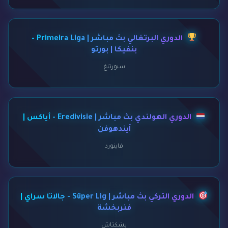
الدوري البرتغالي بث مباشر | Primeira Liga -
بنفيكا | بورتو
سبورتنغ
الدوري الهولندي بث مباشر | Eredivisie - أياكس |
آيندهوفن
فاينورد
الدوري التركي بث مباشر | Süper Lig - جالاتا سراي |
فنربخشة
بشكتاش