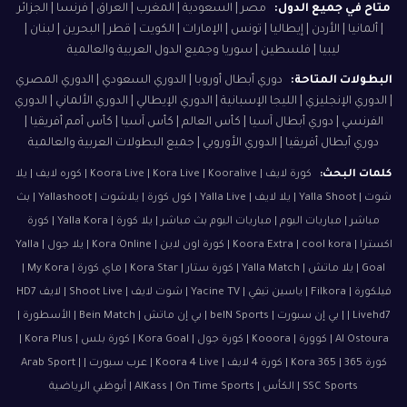
متاح في جميع الدول:
مصر | السعودية | المغرب | العراق | فرنسا | الجزائر
| ألمانيا | الأردن | إيطاليا | تونس | الإمارات | الكويت | قطر | البحرين | لبنان |
ليبيا | فلسطين | سوريا وجميع الدول العربية والعالمية
البطولات المتاحة:
دوري أبطال أوروبا | الدوري السعودي | الدوري المصري
| الدوري الإنجليزي | الليجا الإسبانية | الدوري الإيطالي | الدوري الألماني | الدوري
الفرنسي | دوري أبطال آسيا | كأس العالم | كأس آسيا | كأس أمم أفريقيا |
دوري أبطال أفريقيا | الدوري الأوروبي | جميع البطولات العربية والعالمية
كلمات البحث:
كورة لايف | Koora Live | Kora Live | Kooralive | كوره لايف | يلا
شوت | Yalla Shoot | يلا لايف | Yalla Live | كول كورة | يلاشوت | Yallashoot | بث
مباشر | مباريات اليوم | مباريات اليوم بث مباشر | يلا كورة | Yalla Kora | كورة
اكسترا | Koora Extra | cool kora | كورة اون لاين | Kora Online | يلا جول | Yalla
Goal | يلا ماتش | Yalla Match | كورة ستار | Kora Star | ماي كورة | My Kora |
فيلكورة | Filkora | ياسين تيفي | Yacine TV | شوت لايف | Shoot Live | لايف HD7
| Livehd7 | بي إن سبورت | beIN Sports | بي إن ماتش | Bein Match | الأسطورة |
Al Ostoura | كوورة | Kooora | كورة جول | Kora Goal | كورة بلس | Kora Plus |
كورة 365 | Kora 365 | كورة 4 لايف | Koora 4 Live | عرب سبورت | Arab Sport |
SSC Sports | الكأس | AlKass | On Time Sports | أبوظبي الرياضية